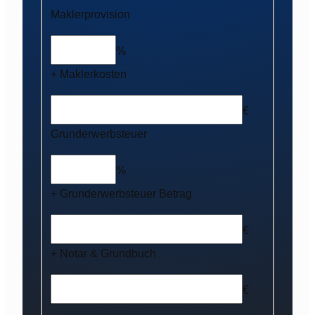
Maklerprovision
%
+ Maklerkosten
€
Grunderwerbsteuer
%
+ Grunderwerbsteuer Betrag
€
+ Notar & Grundbuch
€