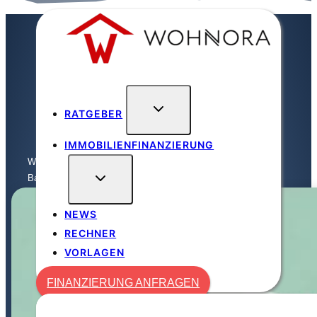
Zum
Inhalt
springen
RATGEBER
IMMOBILIENFINANZIERUNG
Wohnora
/
Finanzierung
/
Baufinanzierung – Zinsen, Rechner & ...
NEWS
RECHNER
VORLAGEN
FINANZIERUNG ANFRAGEN
FINANZIERUNG ANFRAGEN