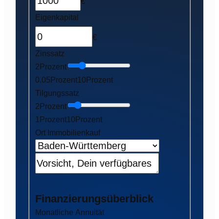
€
Eigenkapital
€
Zinssatz
2
Prozent
0.05
Prozent
10
Prozent
Tilgungssatz
2
Prozent
1
Prozent
10
Prozent
Ort Immobilienkauf
Finanzierungsüberblick
Monatliche Annuität