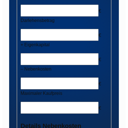
€
Darlehensbetrag
€
+ Eigenkapital
€
– Nebenkosten
€
Maximaler Kaufpreis
€
Details Nebenkosten