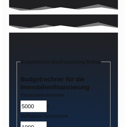
Budgetrechner Baufinanzierung Beitrag
Budgetrechner für die
Immobilienfinanzierung
Haushaltseinkommen
€
Verfügbare Sparsumme