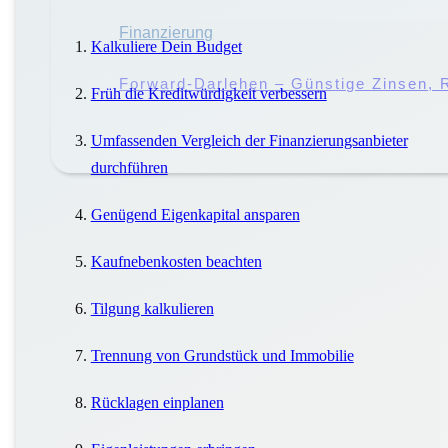
Miete
Finanzierung
|
Mieter
Kalkuliere Dein Budget
Miete Vs. Pacht: Worin Liegen Die Unt
Forward-Darlehen – Günstige Zinsen,
Früh die Kreditwürdigkeit verbessern
Umfassenden Vergleich der Finanzierungsanbieter
durchführen
Genügend Eigenkapital ansparen
Kaufnebenkosten beachten
Tilgung kalkulieren
Trennung von Grundstück und Immobilie
Rücklagen einplanen