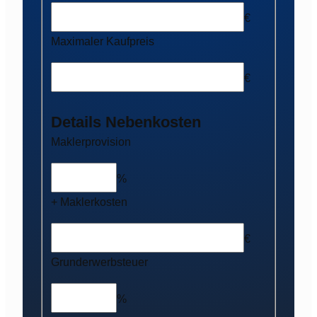
€
Maximaler Kaufpreis
€
Details Nebenkosten
Maklerprovision
%
+ Maklerkosten
€
Grunderwerbsteuer
%