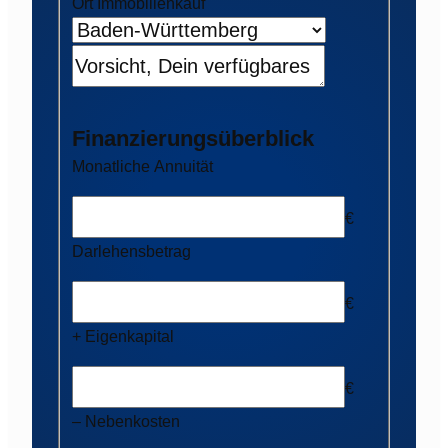
Ort Immobilienkauf
Finanzierungsüberblick
Monatliche Annuität
€
Darlehensbetrag
€
+ Eigenkapital
€
– Nebenkosten