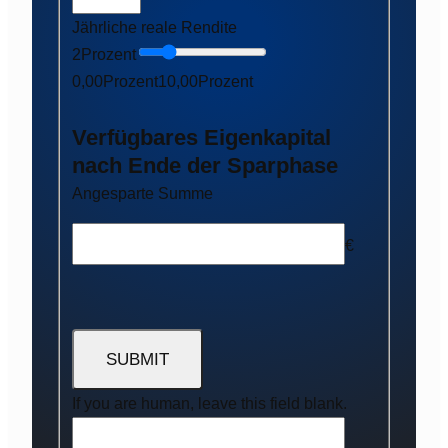
Jährliche reale Rendite
2
Prozent
0,00
Prozent
10,00
Prozent
Verfügbares Eigenkapital
nach Ende der Sparphase
Angesparte Summe
€
If you are human, leave this field blank.