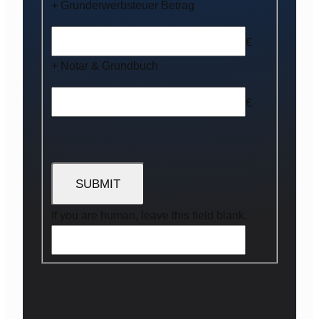
+ Grunderwerbsteuer Betrag
€
+ Notar & Grundbuch
€
If you are human, leave this field blank.