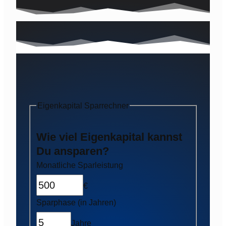
Eigenkapital Sparrechner
Wie viel Eigenkapital kannst
Du ansparen?
Monatliche Sparleistung
€
Sparphase (in Jahren)
Jahre