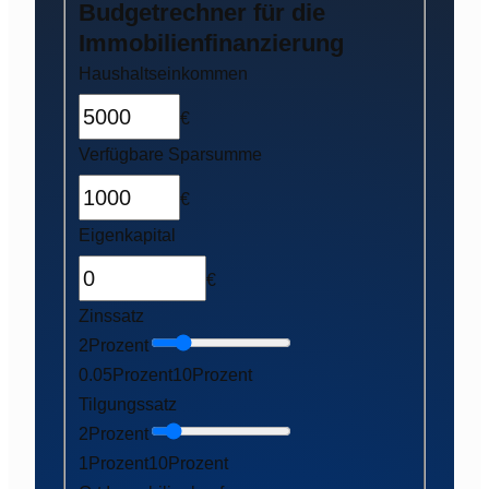
Budgetrechner für die
Immobilienfinanzierung
Haushaltseinkommen
€
Verfügbare Sparsumme
€
Eigenkapital
€
Zinssatz
2
Prozent
0.05
Prozent
10
Prozent
Tilgungssatz
2
Prozent
1
Prozent
10
Prozent