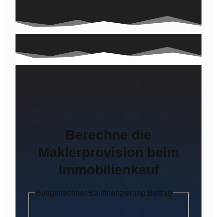
Berechne die
Maklerprovision beim
Immobilienkauf
Budgetrechner Baufinanzierung Beitrag