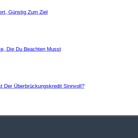
ufzeiten Sind Zulässig?
rt, Günstig Zum Ziel
t Eine Fristlose Kündigung?
te, Die Du Beachten Musst
Die Unterschiede?
t Der Überbrückungskredit Sinnvoll?