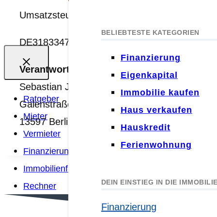
FINANZIERUNG ANFRAGEN
UmsatzsteuerIdentifikationsnummer gemäß §
BELIEBTESTE KATEGORIEN
BELIEBTESTE KATEGORIEN
DE318334717
Ratgeber
Finanzierung
Verantwortlich für den Inhalt nach § 55 Ab
Schimmel
Eigenkapital
Sebastian Jacobitz
Umzug
Immobilie kaufen
Ratgeber
Galenstraße 45
Kaution
Haus verkaufen
Mieter
13597 Berlin
Mietrecht
Hauskredit
Vermieter
Für Vermieter
Ferienwohnung
Finanzierung
Immobilienfinanzierung
DIE NEUESTEN BEITRÄGE
DEIN EINSTIEG IN DIE IMMOBIL
Rechner
Vorlagen
Miete
Finanzierung
|
Mieter