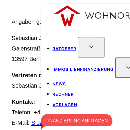
Zum
Inhalt
Angaben gemäß § 5 TMG
springen
Sebastian Jacobitz Internet-Dienstleistungen
Galenstraße 45
RATGEBER
13597 Berlin
IMMOBILIENFINANZIERUNG
Vertreten durch:
NEWS
Sebastian Jacobitz
RECHNER
Kontakt:
VORLAGEN
Telefon: +49-1637301545
FINANZIERUNG ANFRAGEN
E-Mail:
S.Jacobitz@web.de