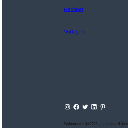
Rechner
Vorlagen
Instagram
Facebook
Twitter
LinkedIn
Wohnora
Wohnora wurde 2022 gegründet mit dem Zi