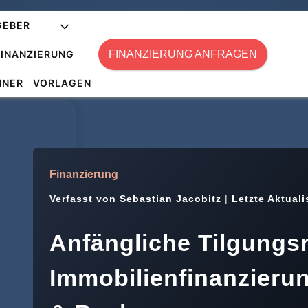
GEBER
FINANZIERUNG ANFRAGEN
FINANZIERUNG
HNER
VORLAGEN
ngliche Tilgungsrate bei der Immobilienfinanzierung ...
Finanzierung
Verfasst von
Sebastian Jacobitz
|
Letzte Aktuali
Anfängliche Tilgungsr
Immobilienfinanzieru