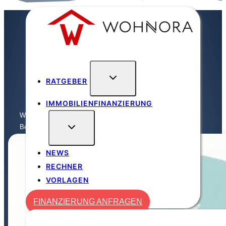
Zum
Inhalt
springen
RATGEBER
IMMOBILIENFINANZIERUNG
Wohnora
/
Finanzierung
/
Beleihungswert – Erläuterung für Immobilienfinanzierung
NEWS
RECHNER
VORLAGEN
FINANZIERUNG ANFRAGEN
FINANZIERUNG ANFRAGEN