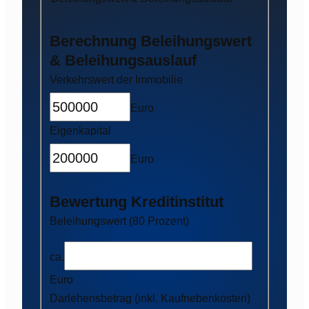
Berechnung Beleihungswert
& Beleihungsauslauf
Verkehrswert der Immobilie
Euro
Eigenkapital
Euro
Bewertung Kreditinstitut
Beleihungswert (80 Prozent)
ca.
Euro
Darlehensbetrag (inkl. Kaufnebenkosten)