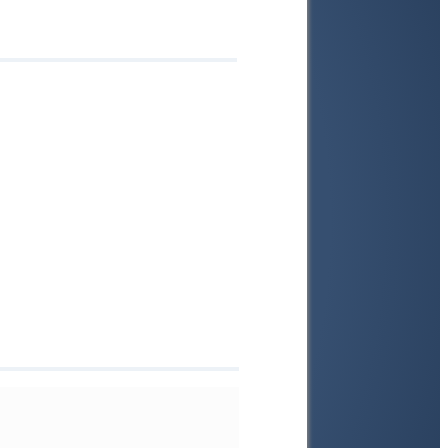
gen
ss
en