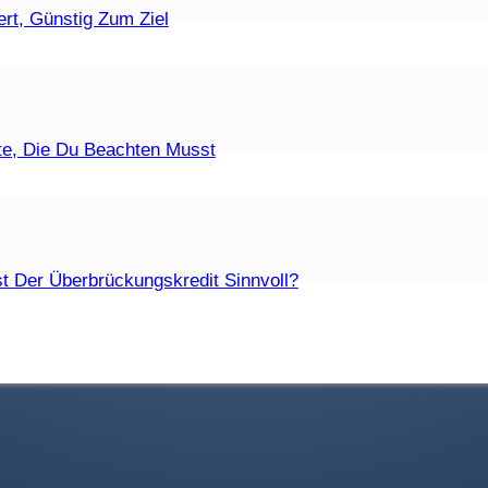
ufzeiten Sind Zulässig?
rt, Günstig Zum Ziel
t Eine Fristlose Kündigung?
te, Die Du Beachten Musst
Die Unterschiede?
t Der Überbrückungskredit Sinnvoll?