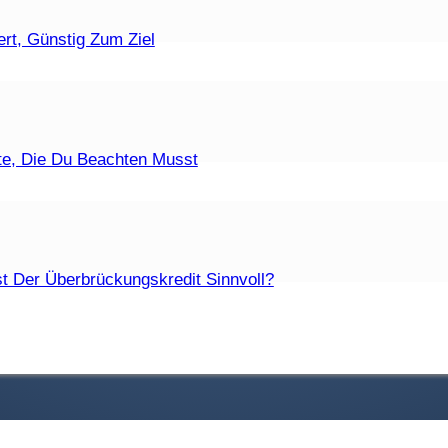
ufzeiten Sind Zulässig?
rt, Günstig Zum Ziel
t Eine Fristlose Kündigung?
te, Die Du Beachten Musst
Die Unterschiede?
t Der Überbrückungskredit Sinnvoll?