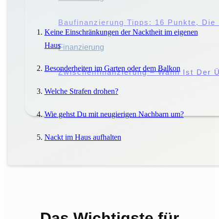
Störung Des Hausfriedens: Droht Eine 
Baufinanzierung Tipps: 16 Punkte, Di
Keine Einschränkungen der Nacktheit im eigenen
Haus
Miete
Finanzierung
|
Mieter
Besonderheiten im Garten oder dem Balkon
Miete Vs. Pacht: Worin Liegen Die Unt
Zwischenfinanzierung – Wann Ist Der Ü
Welche Strafen drohen?
Wie gehst Du mit neugierigen Nachbarn um?
Nackt im Haus aufhalten
Das Wichtigste für