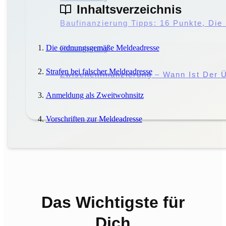
Inhaltsverzeichnis
Störung Des Hausfriedens: Droht Eine 
Baufinanzierung Tipps: 16 Punkte, Di
Die ordnungsgemäße Meldeadresse
Miete
Finanzierung
|
Mieter
Strafen bei falscher Meldeadresse
Miete Vs. Pacht: Worin Liegen Die Unt
Zwischenfinanzierung – Wann Ist Der Ü
Anmeldung als Zweitwohnsitz
Vorschriften zur Meldeadresse
Das Wichtigste für
Dich