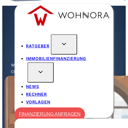
Zum
Inhalt
springen
RATGEBER
IMMOBILIENFINANZIERUNG
Wohnora
/
Ratgeber
/
Charmante Loftwohnungen: Stil mit hohen ...
NEWS
RECHNER
VORLAGEN
FINANZIERUNG ANFRAGEN
FINANZIERUNG ANFRAGEN