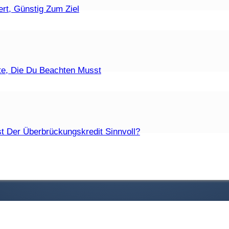
ufzeiten Sind Zulässig?
rt, Günstig Zum Ziel
t Eine Fristlose Kündigung?
te, Die Du Beachten Musst
Die Unterschiede?
t Der Überbrückungskredit Sinnvoll?