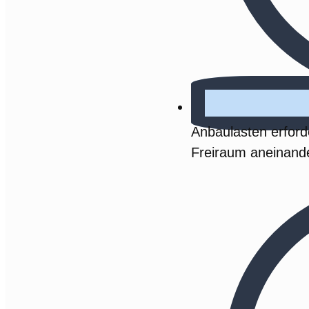
Anbaulasten erford
Freiraum aneinand