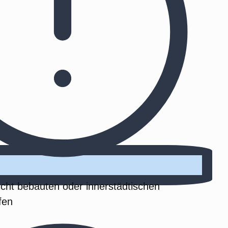
dicht bebauten oder innerstädtischen
fen