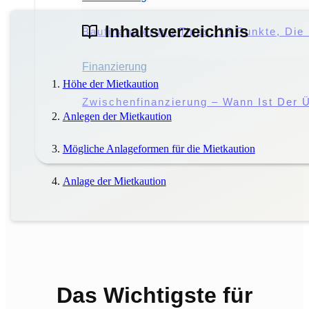
Inhaltsverzeichnis
Störung Des Hausfriedens: Droht Eine 
Baufinanzierung Tipps: 16 Punkte, Di
Miete
Finanzierung
|
Mieter
Höhe der Mietkaution
Miete Vs. Pacht: Worin Liegen Die Unt
Zwischenfinanzierung – Wann Ist Der Ü
Anlegen der Mietkaution
Mögliche Anlageformen für die Mietkaution
Anlage der Mietkaution
Das Wichtigste für