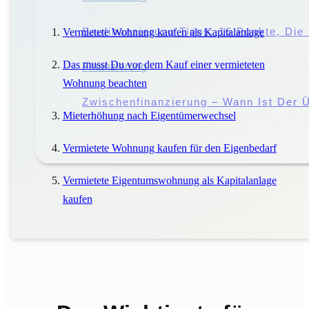
Störung Des Hausfriedens: Droht Eine 
Baufinanzierung Tipps: 16 Punkte, Di
Vermietete Wohnung kaufen als Kapitalanlage
Das musst Du vor dem Kauf einer vermieteten
Miete
Finanzierung
|
Mieter
Wohnung beachten
Miete Vs. Pacht: Worin Liegen Die Unt
Zwischenfinanzierung – Wann Ist Der Ü
Mieterhöhung nach Eigentümerwechsel
Vermietete Wohnung kaufen für den Eigenbedarf
Vermietete Eigentumswohnung als Kapitalanlage
kaufen