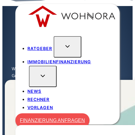
Zum
Inhalt
springen
RATGEBER
IMMOBILIENFINANZIERUNG
Wohnora
/
Haus verkaufen
/
Gründe, die für den Hausverkauf ...
NEWS
RECHNER
VORLAGEN
FINANZIERUNG ANFRAGEN
FINANZIERUNG ANFRAGEN