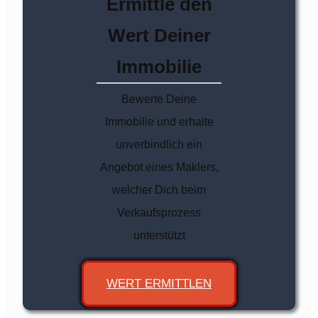
Ermittle den
Wert Deiner
Immobilie
Bewerte Deine
Immobilie und erhalte
unverbindlich ein
Angebot eines Maklers,
welcher Dich beim
Verkaufsprozess
unterstützt
WERT ERMITTLEN