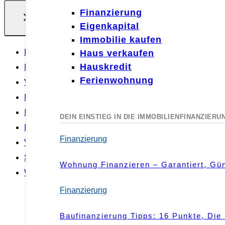
Ratgeber
Finanzierung
Schimmel
Eigenkapital
Umzug
Immobilie kaufen
Ratgeber
Kaution
Haus verkaufen
Mieter
Mietrecht
Hauskredit
Für Vermieter
Ferienwohnung
Vermieter
Finanzierung
Immobilienfinanzierung
DIE NEUESTEN BEITRÄGE
DEIN EINSTIEG IN DIE IMMOBILIENFINANZIERU
Rechner
Miete
Finanzierung
|
Mieter
Vorlagen
Sebastian Jacobitz
Mietwohnung: Welche Mindestlaufzeite
Wohnung Finanzieren – Garantiert, Gün
Wohnora
Mieter
Finanzierung
Störung Des Hausfriedens: Droht Eine 
Baufinanzierung Tipps: 16 Punkte, Di