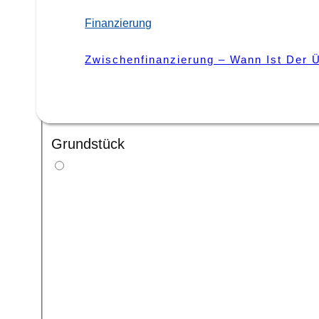
Miete
Finanzierung
|
Mieter
Miete Vs. Pacht: Worin Liegen Die Unt
Zwischenfinanzierung – Wann Ist Der Ü
Grundstück