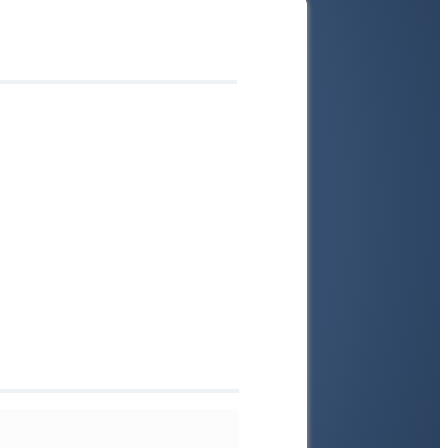
ihung
e
t