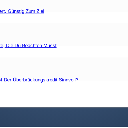
ufzeiten Sind Zulässig?
rt, Günstig Zum Ziel
t Eine Fristlose Kündigung?
te, Die Du Beachten Musst
Die Unterschiede?
t Der Überbrückungskredit Sinnvoll?