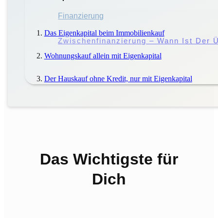
Miete
Finanzierung
|
Mieter
Das Eigenkapital beim Immobilienkauf
Miete Vs. Pacht: Worin Liegen Die Unt
Zwischenfinanzierung – Wann Ist Der Ü
Wohnungskauf allein mit Eigenkapital
Der Hauskauf ohne Kredit, nur mit Eigenkapital
Das Wichtigste für
Dich