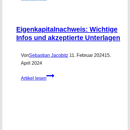
Eigenkapitalnachweis: Wichtige
Infos und akzeptierte Unterlagen
Von
Sebastian Jacobitz
11. Februar 2024
15.
April 2024
Eigenkapitalnachweis:
Artikel lesen
Wichtige
Infos
und
akzeptierte
Unterlagen