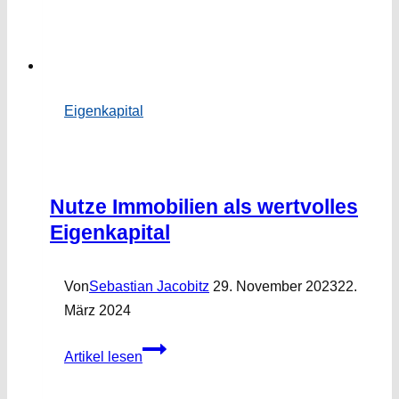
Eigenkapital
Nutze Immobilien als wertvolles
Eigenkapital
Von
Sebastian Jacobitz
29. November 2023
22.
März 2024
Nutze
Artikel lesen
Immobilien
als