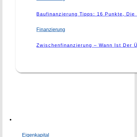
es?
Störung Des Hausfriedens: Droht Eine 
Baufinanzierung Tipps: 16 Punkte, Di
Miete
Finanzierung
|
Mieter
Miete Vs. Pacht: Worin Liegen Die Unt
Zwischenfinanzierung – Wann Ist Der Ü
Eigenkapital