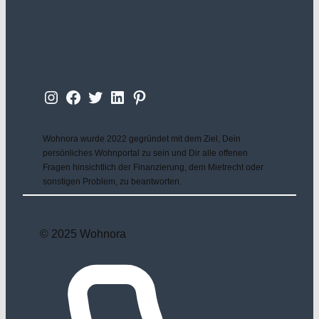
Instagram
Facebook
Twitter
LinkedIn
Wohnora
Wohnora wurde 2022 gegründet mit dem Ziel, Dein
persönliches Wohnportal zu sein und Dir alle offenen
Fragen hinsichtlich der Finanzierung, dem Mietrecht oder
sonstigen Problem, zu beantworten.
© 2025 Wohnora