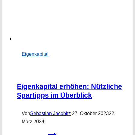
Eigenkapital
Eigenkapital erhöhen: Nützliche
Spartipps im Überblick
Von
Sebastian Jacobitz
27. Oktober 2023
22.
März 2024
Eigenkapital