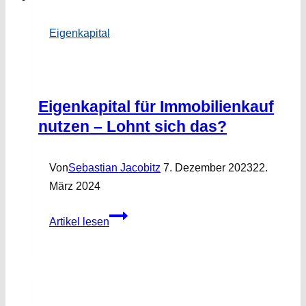
Eigenkapital
Eigenkapital für Immobilienkauf
nutzen – Lohnt sich das?
Von
Sebastian Jacobitz
7. Dezember 2023
22.
März 2024
Eigenkapital
Artikel lesen
für
Immobilienkauf
nutzen
–