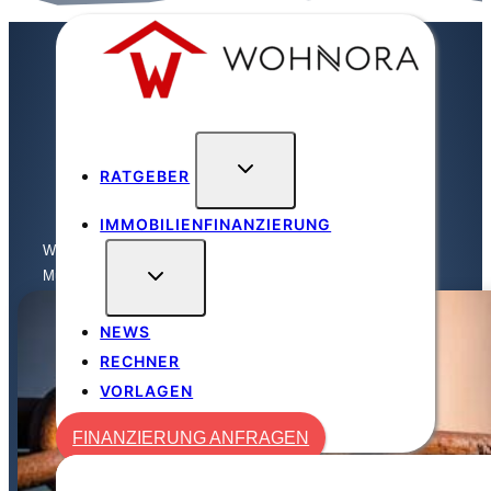
Zum
Inhalt
springen
RATGEBER
IMMOBILIENFINANZIERUNG
Wohnora
/
Vermieter
/
Mülltonnen mit Kette sichern – ...
NEWS
RECHNER
VORLAGEN
FINANZIERUNG ANFRAGEN
FINANZIERUNG ANFRAGEN