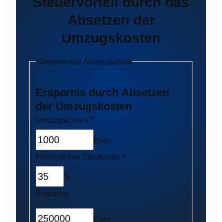
Steuervorteil durch das
Absetzen der
Umzugskosten
Steuervorteil Absetzbarkeit
Ersparnis durch Absetzen
der Umzugskosten
Umzugskosten
*
Euro
Persönlicher Steuersatz
*
%
Ersparnis
Euro