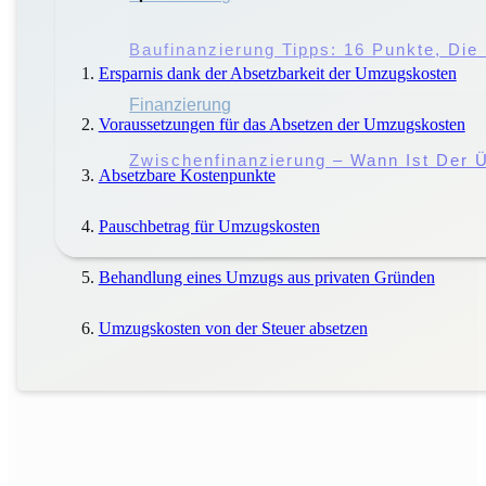
Störung Des Hausfriedens: Droht Eine 
Baufinanzierung Tipps: 16 Punkte, Di
Ersparnis dank der Absetzbarkeit der Umzugskosten
Miete
Finanzierung
|
Mieter
Voraussetzungen für das Absetzen der Umzugskosten
Miete Vs. Pacht: Worin Liegen Die Unt
Zwischenfinanzierung – Wann Ist Der Ü
Absetzbare Kostenpunkte
Pauschbetrag für Umzugskosten
Behandlung eines Umzugs aus privaten Gründen
Umzugskosten von der Steuer absetzen