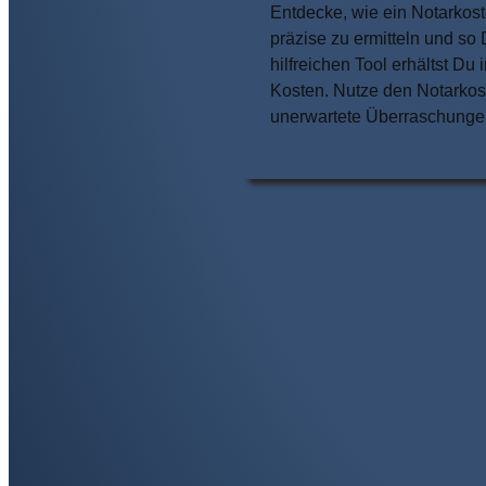
Entdecke, wie ein Notarkoste
präzise zu ermitteln und so
hilfreichen Tool erhältst D
Kosten. Nutze den Notarkost
unerwartete Überraschunge