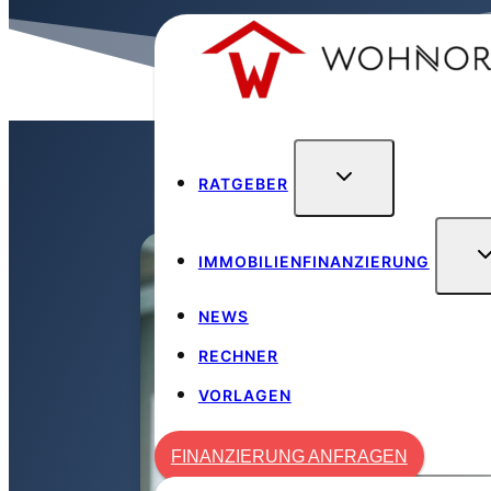
Zum
Inhalt
springen
RATGEBER
Wohnora
/
Rechner
/
Nota
IMMOBILIENFINANZIERUNG
NEWS
RECHNER
VORLAGEN
FINANZIERUNG ANFRAGEN