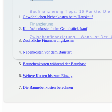
Störung Des Hausfriedens: Droht Eine 
Baufinanzierung Tipps: 16 Punkte, Di
Gewöhnlichen Nebenkosten beim Hauskauf
Miete
Finanzierung
|
Mieter
Kaufnebenkosten beim Grundstückskauf
Miete Vs. Pacht: Worin Liegen Die Unt
Zwischenfinanzierung – Wann Ist Der Ü
Zusätzliche Finanzierungskosten
Nebenkosten vor dem Baustart
Baunebenkosten während der Bauphase
Weitere Kosten bis zum Einzug
Die Baunebenkosten berechnen