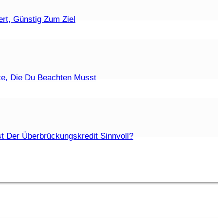
ufzeiten Sind Zulässig?
rt, Günstig Zum Ziel
t Eine Fristlose Kündigung?
te, Die Du Beachten Musst
Die Unterschiede?
t Der Überbrückungskredit Sinnvoll?