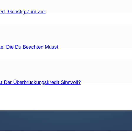
ufzeiten Sind Zulässig?
rt, Günstig Zum Ziel
t Eine Fristlose Kündigung?
te, Die Du Beachten Musst
Die Unterschiede?
t Der Überbrückungskredit Sinnvoll?