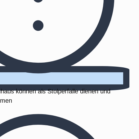
aus können als Stolperfalle dienen und
ehmen