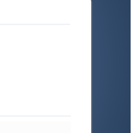
ine
o
 im