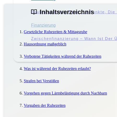
Inhaltsverzeichnis
Störung Des Hausfriedens: Droht Eine 
Baufinanzierung Tipps: 16 Punkte, Di
Miete
Finanzierung
|
Mieter
Gesetzliche Ruhezeiten & Mittagsruhe
Miete Vs. Pacht: Worin Liegen Die Unt
Zwischenfinanzierung – Wann Ist Der Ü
Hausordnung maßgeblich
Verbotene Tätigkeiten während der Ruhezeiten
Was ist während der Ruhezeiten erlaubt?
Strafen bei Verstößen
Vorgehen gegen Lärmbelästigung durch Nachbarn
Vorgaben der Ruhezeiten