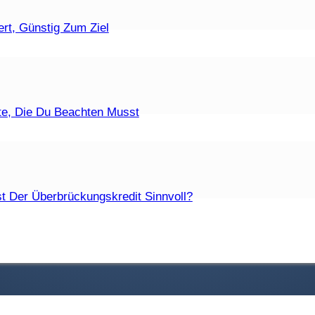
ufzeiten Sind Zulässig?
rt, Günstig Zum Ziel
t Eine Fristlose Kündigung?
te, Die Du Beachten Musst
Die Unterschiede?
t Der Überbrückungskredit Sinnvoll?