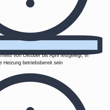
 meist von Oktober bis April festgelegt, in
e Heizung betriebsbereit sein