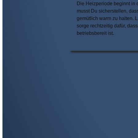
Die Heizperiode beginnt in d
musst Du sicherstellen, d
gemütlich warm zu halten. 
sorge rechtzeitig dafür, d
betriebsbereit ist.