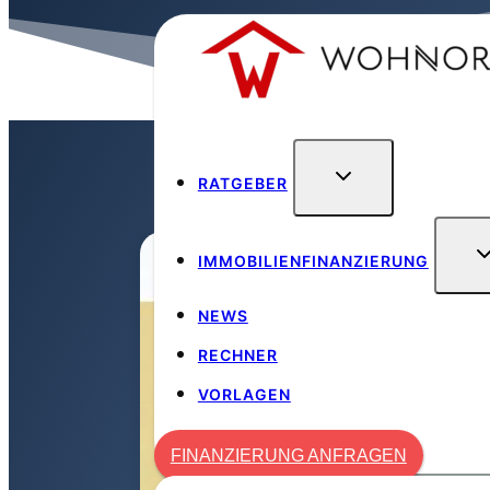
Zum
Inhalt
springen
RATGEBER
Wohnora
/
Mieter
/
Heizpe
IMMOBILIENFINANZIERUNG
NEWS
RECHNER
VORLAGEN
FINANZIERUNG ANFRAGEN