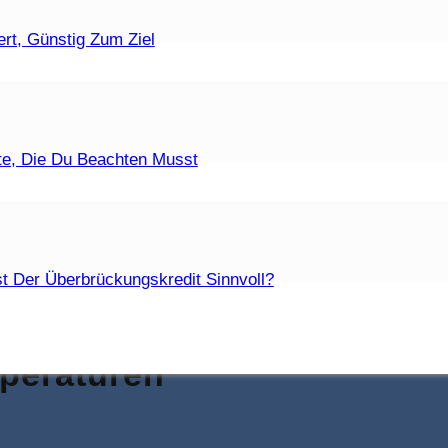
ufzeiten Sind Zulässig?
rt, Günstig Zum Ziel
t Eine Fristlose Kündigung?
te, Die Du Beachten Musst
acobitz
|
Letzte Aktualisierung am 14. Dezember 2024
Die Unterschiede?
t Der Überbrückungskredit Sinnvoll?
: Dauer, Regeln &
peraturen