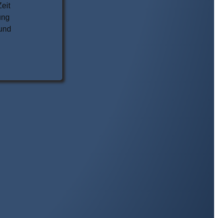
eit
ung
 und