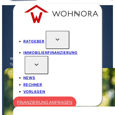
Zum
Inhalt
springen
RATGEBER
IMMOBILIENFINANZIERUNG
Wohnora
/
Mieter
/
Tipps, um die Wohnungssuche zu ...
NEWS
RECHNER
VORLAGEN
FINANZIERUNG ANFRAGEN
FINANZIERUNG ANFRAGEN