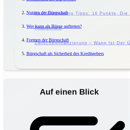
Nutzen der Bürgschaft
Störung Des Hausfriedens: Droht Eine 
Baufinanzierung Tipps: 16 Punkte, Di
Wer kann als Bürge auftreten?
Miete
Finanzierung
|
Mieter
Formen der Bürgschaft
Miete Vs. Pacht: Worin Liegen Die Unt
Zwischenfinanzierung – Wann Ist Der Ü
Bürgschaft als Sicherheit des Kreditgebers
Auf einen Blick