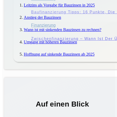
Leitzins als Vorgabe für Bauzinsen in 2025
Störung Des Hausfriedens: Droht Eine 
Baufinanzierung Tipps: 16 Punkte, Di
Anstieg der Bauzinsen
Miete
Finanzierung
|
Mieter
Wann ist mit sinkenden Bauzinsen zu rechnen?
Miete Vs. Pacht: Worin Liegen Die Unt
Zwischenfinanzierung – Wann Ist Der Ü
Umgang mit höheren Bauzinsen
Hoffnung auf sinkende Bauzinsen ab 2025
Auf einen Blick