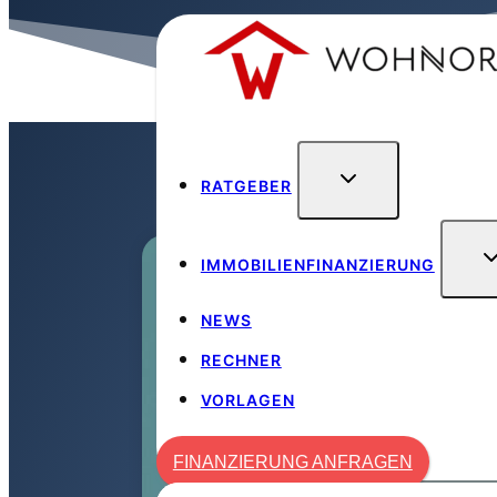
Zum
Inhalt
springen
RATGEBER
Wohnora
/
Finanzierung
/
IMMOBILIENFINANZIERUNG
NEWS
RECHNER
VORLAGEN
FINANZIERUNG ANFRAGEN