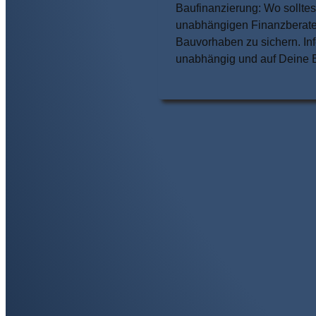
Baufinanzierung: Wo sollte
unabhängigen Finanzberater
Bauvorhaben zu sichern. In
unabhängig und auf Deine B