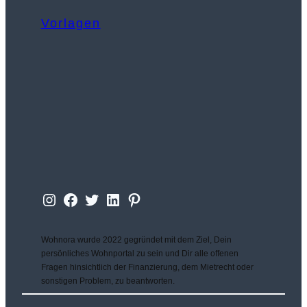
Vorlagen
Instagram
Facebook
Twitter
LinkedIn
Wohnora
Wohnora wurde 2022 gegründet mit dem Ziel, Dein
persönliches Wohnportal zu sein und Dir alle offenen
Fragen hinsichtlich der Finanzierung, dem Mietrecht oder
sonstigen Problem, zu beantworten.