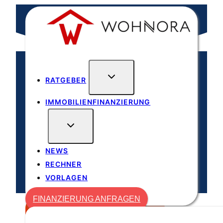
Zum
Inhalt
springen
RATGEBER
IMMOBILIENFINANZIERUNG
Kategorie
NEWS
Neuigkeiten
RECHNER
VORLAGEN
FINANZIERUNG ANFRAGEN
FINANZIERUNG ANFRAGEN